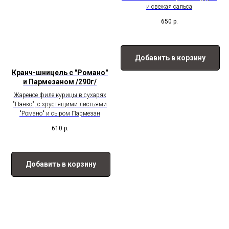
и свежая сальса
650
р.
Добавить в корзину
Кранч-шницель с "Романо"
и Пармезаном /290г/
Жареное филе курицы в сухарях
"Панко", с хрустящими листьями
"Романо" и сыром Пармезан
610
р.
Добавить в корзину