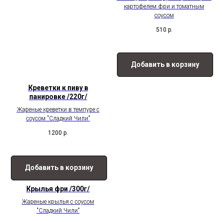
картофелем фри и томатным
соусом
510
р.
Добавить в корзину
Креветки к пиву в
панировке /220г/
Жареные креветки в темпуре с
соусом "Сладкий Чили"
1200
р.
Добавить в корзину
Крылья фри /300г/
Жареные крылья с соусом
"Сладкий Чили"