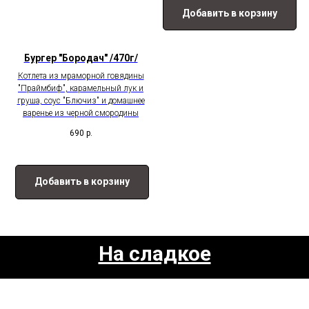
Добавить в корзину
Бургер "Бородач" /470г/
Котлета из мраморной говядины
"Праймбиф", карамельный лук и
груша, соус "Блючиз" и домашнее
варенье из черной смородины
690
р.
Добавить в корзину
На сладкое