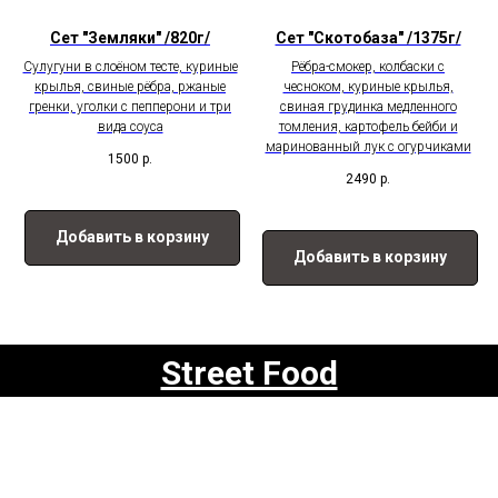
Сет "Земляки" /820г/
Сет "Скотобаза" /1375г/
Сулугуни в слоёном тесте, куриные
Рёбра-смокер, колбаски с
крылья, свиные рёбра, ржаные
чесноком, куриные крылья,
гренки, уголки с пепперони и три
свиная грудинка медленного
вида соуса
томления, картофель бейби и
маринованный лук с огурчиками
1500
р.
2490
р.
Добавить в корзину
Добавить в корзину
Street Food