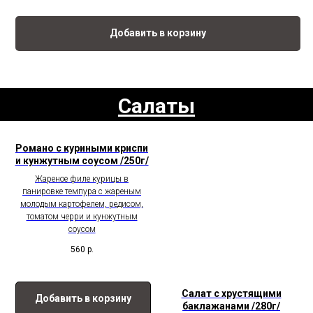
Добавить в корзину
Салаты
Романо с куриными криспи
и кунжутным соусом /250г/
Жареное филе курицы в
панировке темпура с жареным
молодым картофелем, редисом,
томатом черри и кунжутным
соусом
560
р.
Салат с хрустящими
Добавить в корзину
баклажанами /280г/