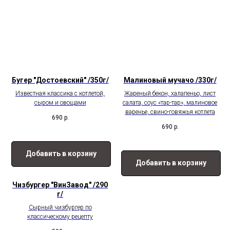
Бугер "Достоевский" /350г/
Малиновый мучачо /330г/
Известная классика с котлетой,
Жареный бекон, халапеньо, лист
сыром и овощами
салата, соус «тар-тар», малиновое
варенье, свино-говяжья котлета
690
р.
690
р.
Добавить в корзину
Добавить в корзину
Чизбургер "ВинЗавод" /290
г/
Сырный чизбургер по
классическому рецепту