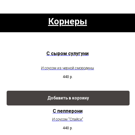
Корнеры
С сыром сулугуни
И соусом из черной смородины
440
р.
Добавить в корзину
С пепперони
И соусом "Спайси"
440
р.