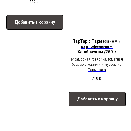
550
р.
Добавить в корзину
ТарТар с Пармезаном и
картофельным
Хашбрауном /260г/
Мраморная говядина, томатная
база со специями и муссом из
Пармезана
710
р.
Добавить в корзину