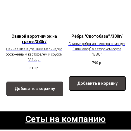
Свиной воротничок на
Рёбра "Скотобаза" /300г/
гриле /380г/
Свиные ребра из смокера команды
Свиная шея в доашнем маринаде с
"ВинЗавод" в авторском соусе
обожжённым картофелем и соусом
"BBQ"
"Айвар"
790
р.
810
р.
Добавить в корзину
Добавить в корзину
Сеты на компанию