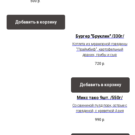
500
р.
Добавить в корзину
Бургер "Бруклин" /330г/
Котлета из мраморной говядины
"Праймбиф", картофельный
драник, грибы и сыр
720
р.
Добавить в корзину
Микс тако 9шт. /550г/
Со свининой пулд порк, острые с
говядиной, с креветкой Азия
990
р.