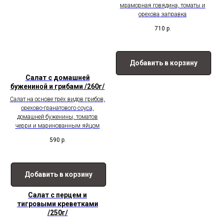
мраморная говядина, томаты и
орехова заправка
710
р.
Добавить в корзину
Салат с домашней
бужениной и грибами /260г/
Салат на основе трёх видов грибов,
орехово-гранатового соуса,
домашней буженины, томатов
черри и маринованным яйцом
590
р.
Добавить в корзину
Салат с перцем и
тигровыми креветками
/250г/