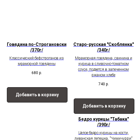
Говядина по-Строгановски
Старо-русская "Скоблянка"
/370г/
/340г/
Классический бефстроганов из
Мраморная говядина, свинина и
мраморной говядины
курица в сливочно-томатном
соусе, подается в запеченном
680
р.
ржаном хлебе
740
р.
Добавить в корзину
Добавить в корзину
Бедро курицы "Табака"
/390г/
Целое бедро курицы на кости,
ливанская лепешка, "Чимичурри"