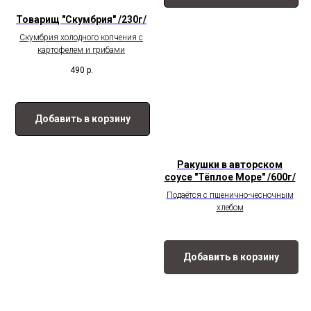
Товарищ "Скумбрия" /230г/
Скумбрия холодного копчения с
картофелем и грибами
490
р.
Добавить в корзину
Ракушки в авторском
соусе "Тёплое Море" /600г/
Подаётся с пшенично-чесночным
хлебом
Добавить в корзину