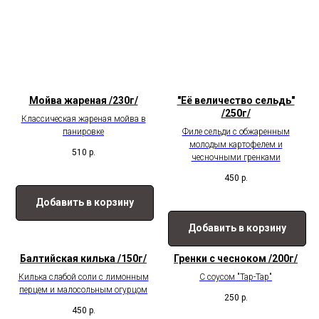
Мойва жареная /230г/
"Её величество сельдь"
/250г/
Классическая жареная мойва в
панировке
Филе сельди с обжаренным
молодым картофелем и
510
р.
чесночными гренками
450
р.
Добавить в корзину
Добавить в корзину
Балтийская килька /150г/
Гренки с чесноком /200г/
Килька слабой соли с лимонным
С соусом "Тар-Тар"
перцем и малосольным огурцом
250
р.
450
р.