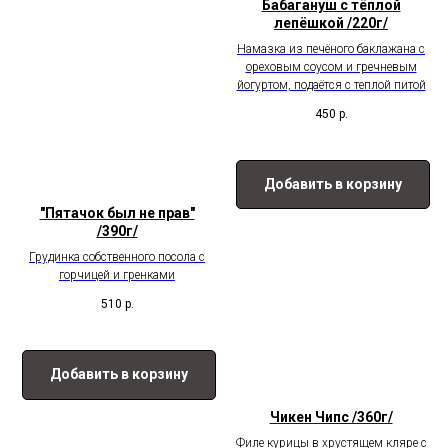
Бабагануш с тёплой
лепёшкой /220г/
Намазка из печёного баклажана с
ореховым соусом и гречневым
йогуртом, подаётся с теплой питой
450
р.
Добавить в корзину
"Пятачок был не прав"
/390г/
Грудинка собственного посола с
горчицей и гренками
510
р.
Добавить в корзину
Чикен Чипс /360г/
Филе курицы в хрустящем кляре с