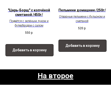
"Царь-Борщ" с копчёной
Пельмени домашние /250г/
сметаной /450г/
Отварные пельмени с бульоном и
Подаётся с зелёным луком и
сметаной
бутербродом с салом
520
р.
550
р.
Добавить в корзину
Добавить в корзину
На второе