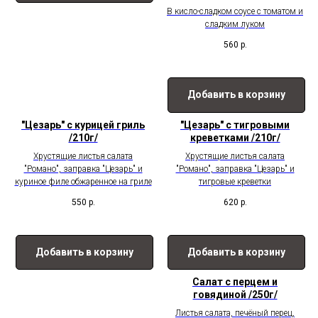
В кисло-сладком соусе с томатом и
сладким луком
560
р.
Добавить в корзину
"Цезарь" с курицей гриль
"Цезарь" с тигровыми
/210г/
креветками /210г/
Хрустящие листья салата
Хрустящие листья салата
"Романо", заправка "Цезарь" и
"Романо", заправка "Цезарь" и
куриное филе обжаренное на гриле
тигровые креветки
550
р.
620
р.
Добавить в корзину
Добавить в корзину
Салат с перцем и
говядиной /250г/
Листья салата, печёный перец,